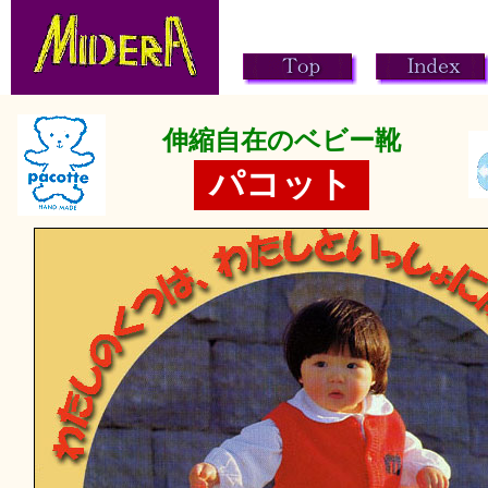
伸縮自在のベビー靴
パコット