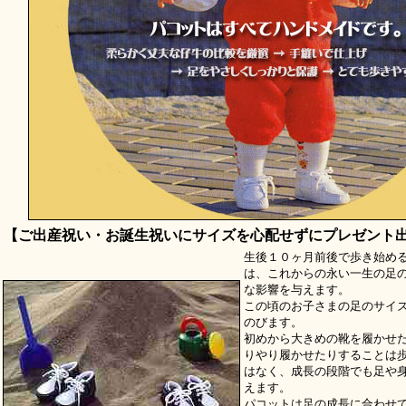
【ご出産祝い・お誕生祝いにサイズを心配せずにプレゼント
生後１０ヶ月前後で歩き始め
は、これからの永い一生の足
な影響を与えます。
この頃のお子さまの足のサイ
のびます。
初めから大きめの靴を履かせ
りやり履かせたりすることは
はなく、成長の段階でも足や
えます。
パコットは足の成長に合わせ