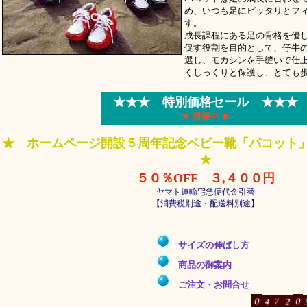
め、いつも足にピッタリとフ
す。
成長課程にある足の骨格を優
促す役割を目的として、仔牛
選し、モカシンを手縫いで仕
くしっくりと保護し、とても
★★★ 特別価格セール
★★★
★ 開催中 ★
★ ホームページ開設５周年記念ベビー靴「パコッ
★
５０％OFF ３,４００円
ヤマト運輸宅急便代金引替
【消費税別途・配送料別途】
サイズの伸ばし方
商品の御案内
ご注文・お問合せ